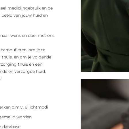
tueel medicijngebruik en de
t beeld van jouw huid en
 naar wens en doel met ons
e camoufleren, om je te
 thuis, en om je volgende
rzorging thuis en een
onde en verzorgde huid.
!
rken d.m.v. 6 lichtmodi
rgemaild worden
e database