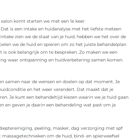
de salon komt starten we met een 1e keer
at is een intake en huidanalyse met het liefste meteen
intake zien we de staat van je huid, hebben we het over de
 voelen we de huid en spieren om zo het juiste behandelplan
at is ook belangrijk om te bespreken. Zo maken we een
ing waar ontspanning en huidverbetering samen komen.
jken samen naar de wensen en doelen op dat moment. Je
e huidconditie en het weer verandert. Dat maakt dat je
n. Je kunt een behandeltijd kiezen waarin we je huid gaan
n en geven je daarin een behandeling wat past om je
, dieptereiniging, peeling, masker, dag verzorging met spf
 massagetechnieken om de huid, bind- en spierweefsel