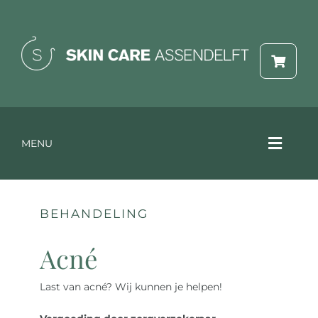
Ga
naar
inhoud
MENU
Toggle
Naviga
Online reserveren
BEHANDELING
Acné
Behandelingen & prijzen
Last van acné? Wij kunnen je helpen!
Webshop