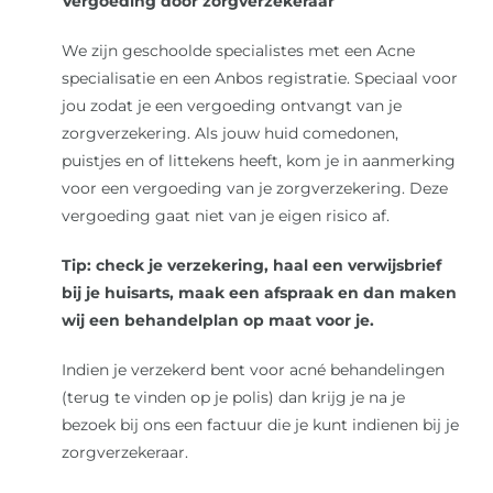
Vergoeding door zorgverzekeraar
Over ons
We zijn geschoolde specialistes met een Acne
specialisatie en een Anbos registratie. Speciaal voor
jou zodat je een vergoeding ontvangt van je
Reviews
zorgverzekering. Als jouw huid comedonen,
puistjes en of littekens heeft, kom je in aanmerking
Onze merken
voor een vergoeding van je zorgverzekering. Deze
vergoeding gaat niet van je eigen risico af.
Laat je inspireren
Tip: check je verzekering, haal een verwijsbrief
bij je huisarts, maak een afspraak en dan maken
wij een behandelplan op maat voor je.
Contact
Indien je verzekerd bent voor acné behandelingen
(terug te vinden op je polis) dan krijg je na je
bezoek bij ons een factuur die je kunt indienen bij je
zorgverzekeraar.