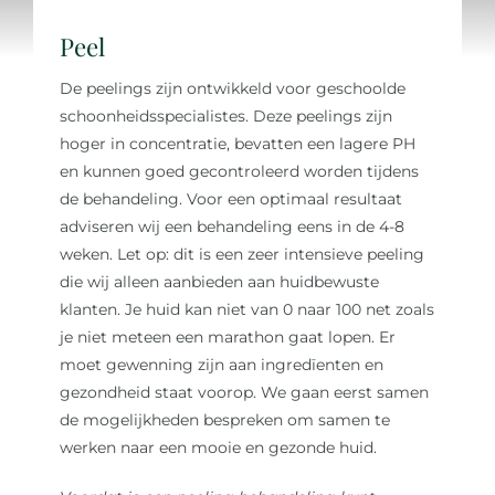
Over ons
Peel
De peelings zijn ontwikkeld voor geschoolde
Reviews
schoonheidsspecialistes. Deze peelings zijn
hoger in concentratie, bevatten een lagere PH
en kunnen goed gecontroleerd worden tijdens
Onze merken
de behandeling. Voor een optimaal resultaat
adviseren wij een behandeling eens in de 4-8
weken. Let op: dit is een zeer intensieve peeling
Laat je inspireren
die wij alleen aanbieden aan huidbewuste
klanten. Je huid kan niet van 0 naar 100 net zoals
Contact
je niet meteen een marathon gaat lopen. Er
moet gewenning zijn aan ingredïenten en
gezondheid staat voorop. We gaan eerst samen
de mogelijkheden bespreken om samen te
werken naar een mooie en gezonde huid.