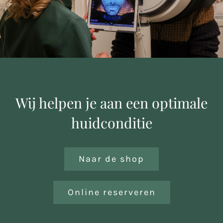
Over ons
Reviews
Onze merken
Wij helpen je aan een optimale
Laat je inspireren
huidconditie
Contact
Naar de shop
Online reserveren