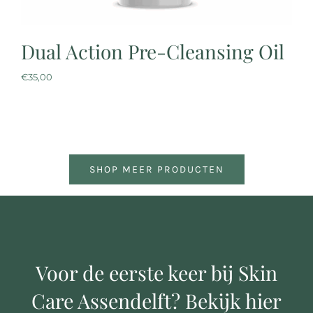
Dual Action Pre-Cleansing Oil
C
€
35,00
€
SHOP MEER PRODUCTEN
Voor de eerste keer bij Skin
Care Assendelft? Bekijk hier