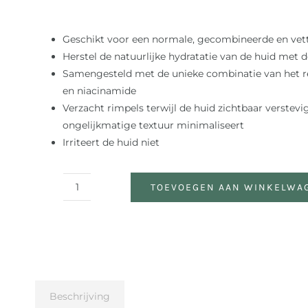
Geschikt voor een normale, gecombineerde en vet
Herstel de natuurlijke hydratatie van de huid met 
Samengesteld met de unieke combinatie van het ret
en niacinamide
Verzacht rimpels terwijl de huid zichtbaar verstevi
ongelijkmatige textuur minimaliseert
Irriteert de huid niet
TOEVOEGEN AAN WINKELWA
Bakuchiol
+
Niacinamide
Moisturizer
aantal
Beschrijving