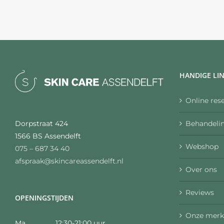
HANDIGE LI
Online res
Behandelin
Dorpstraat 424
1566 BS Assendelft
Webshop
075 – 687 34 40
afspraak@skincareassendelft.nl
Over ons
Reviews
OPENINGSTIJDEN
Onze merk
Ma 12:30-21:00 uur