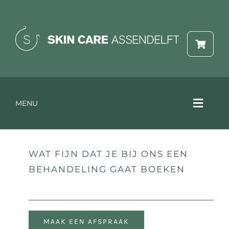
Ga
naar
inhoud
MENU
Toggle
Naviga
Online reserveren
WAT FIJN DAT JE BIJ ONS EEN
BEHANDELING GAAT BOEKEN
Behandelingen & prijzen
Webshop
MAAK EEN AFSPRAAK