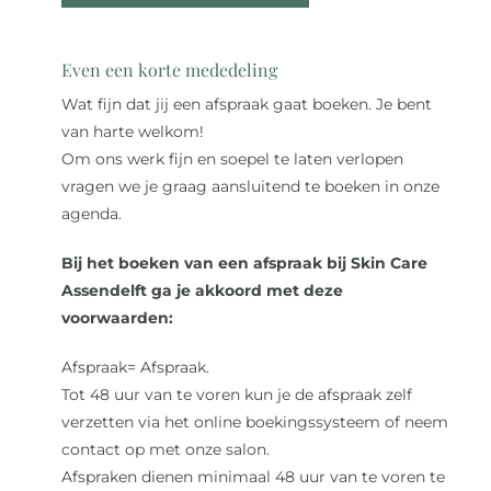
Over ons
Even een korte mededeling
Wat fijn dat jij een afspraak gaat boeken. Je bent
Reviews
van harte welkom!
Om ons werk fijn en soepel te laten verlopen
Onze merken
vragen we je graag aansluitend te boeken in onze
agenda.
Laat je inspireren
Bij het boeken van een afspraak bij Skin Care
Assendelft ga je akkoord met deze
voorwaarden:
Contact
Afspraak= Afspraak.
Tot 48 uur van te voren kun je de afspraak zelf
verzetten via het online boekingssysteem of neem
contact op met onze salon.
Afspraken dienen minimaal 48 uur van te voren te