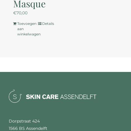
Masque
€
70,00
Toevoegen
Details
aan
winkelwagen
Dorpstraat 424
1566 BS Assendelft