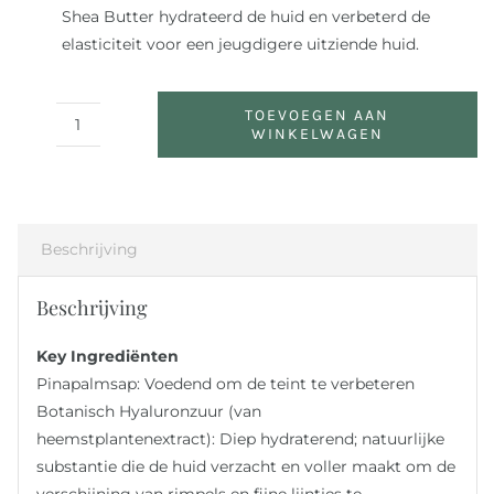
Shea Butter hydrateerd de huid en verbeterd de
elasticiteit voor een jeugdigere uitziende huid.
TOEVOEGEN AAN
WINKELWAGEN
Firm
Skin
Acai
Moisturizer
aantal
Beschrijving
Beschrijving
Key Ingrediënten
Pinapalmsap: Voedend om de teint te verbeteren
Botanisch Hyaluronzuur (van
heemstplantenextract): Diep hydraterend; natuurlijke
substantie die de huid verzacht en voller maakt om de
verschijning van rimpels en fijne lijntjes te