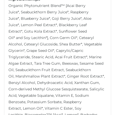
Organic Phytonutrient Blend™ [Acai Berry
Juice*, Seabuckthorn Berry Juice*, Raspberry
Juice*, Blueberry Juice*, Goji Berry Juice*, Aloe
Juice*, Lemon Peel Extract*, Blackberry Leaf
Extract*, Gotu Kola Extract*, Sunflower Seed
Oil* and Soy Lecithin*], Corn Germ Oil*, Cetearyl
Alcohol, Cetearyl Glucoside, Shea Butter*, Vegetable
Glycerin*, Grape Seed Oil*, Caprylic/Capric
Triglyceride, Stearic Acid, Acai Fruit Extract*, Marine
Algae Extract, Tara Tree Gum, Beeswax, Sesame Seed
Oil, Seabuckthorn Fruit Extract, Seabuckthorn
Oil, Marshmallow Plant Extract*, Ginger Root Extract*,
Benzyl Alcohol, Dehydroacetic Acid, Xanthan Gum,
Corn-derived Methyl Glucose Sesquistearate, Salicylic
Acid, Vegetable Squalane, Vitamin E, Sodium
Benzoate, Potassium Sorbate, Raspberry
Extract, Lemon Oil*, Vitamin C Ester, Soy
Lecithin, Biocomplex2™ [Acai*, Lemon*, Barbados