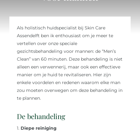
Over ons
Als holistisch huidspecialist bij Skin Care
Reviews
Assendelft ben ik enthousiast om je meer te
vertellen over onze speciale
gezichtsbehandeling voor mannen: de “Men’s
Onze merken
Clean” van 60 minuten. Deze behandeling is niet
alleen een verwennerij, maar ook een effectieve
Laat je inspireren
manier om je huid te revitaliseren. Hier zijn
enkele voordelen en redenen waarom elke man
zou moeten overwegen om deze behandeling in
Contact
te plannen.
De behandeling
1.
Diepe reiniging