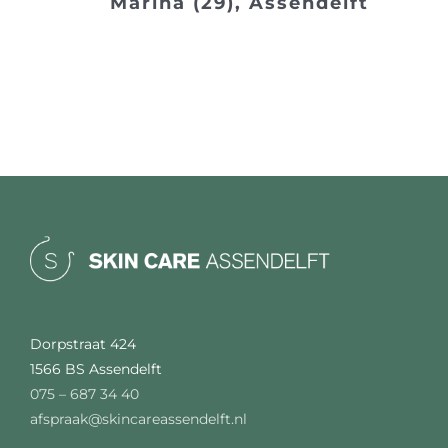
Marina (29), Assendelft
Dorpstraat 424
1566 BS Assendelft
075 – 687 34 40
afspraak@skincareassendelft.nl