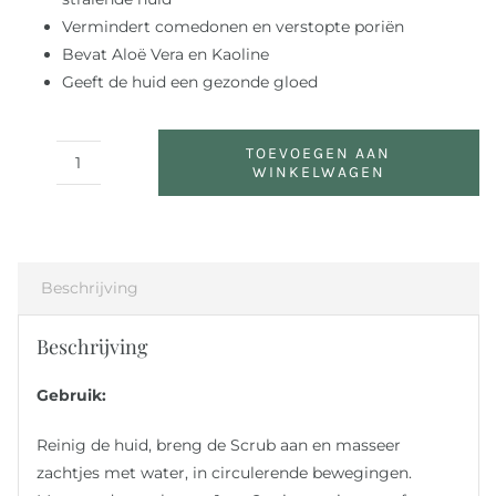
Vermindert comedonen en verstopte poriën
Bevat Aloë Vera en Kaoline
Geeft de huid een gezonde gloed
TOEVOEGEN AAN
WINKELWAGEN
Natural
Exfoliating
Scrub
(Vernieuwd!)
aantal
Beschrijving
Beschrijving
Gebruik:
Reinig de huid, breng de Scrub aan en masseer
zachtjes met water, in circulerende bewegingen.