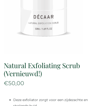
Over ons
Reviews
Onze merken
Laat je inspireren
Natural Exfoliating Scrub
Contact
(Vernieuwd!)
€
50,00
Deze exfoliator zorgt voor een zijdezachte en
stralende huid