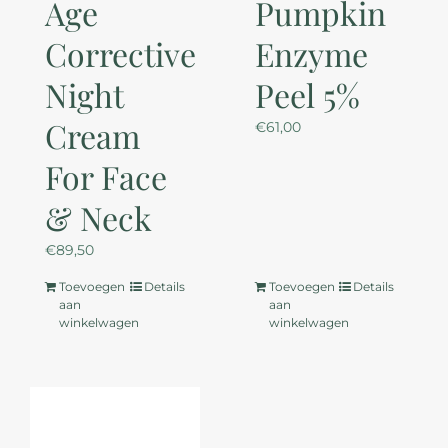
Age
Pumpkin
Corrective
Enzyme
Night
Peel 5%
Cream
€
61,00
For Face
& Neck
€
89,50
Toevoegen
Details
Toevoegen
Details
aan
aan
winkelwagen
winkelwagen