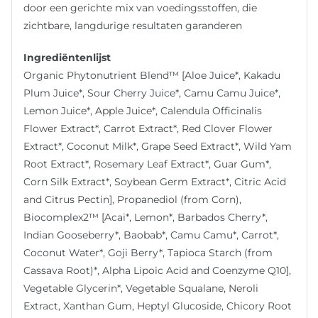
door een gerichte mix van voedingsstoffen, die
zichtbare, langdurige resultaten garanderen
Ingrediëntenlijst
Organic Phytonutrient Blend™ [Aloe Juice*, Kakadu
Plum Juice*, Sour Cherry Juice*, Camu Camu Juice*,
Lemon Juice*, Apple Juice*, Calendula Officinalis
Flower Extract*, Carrot Extract*, Red Clover Flower
Extract*, Coconut Milk*, Grape Seed Extract*, Wild Yam
Root Extract*, Rosemary Leaf Extract*, Guar Gum*,
Corn Silk Extract*, Soybean Germ Extract*, Citric Acid
and Citrus Pectin], Propanediol (from Corn),
Biocomplex2™ [Acai*, Lemon*, Barbados Cherry*,
Indian Gooseberry*, Baobab*, Camu Camu*, Carrot*,
Coconut Water*, Goji Berry*, Tapioca Starch (from
Cassava Root)*, Alpha Lipoic Acid and Coenzyme Q10],
Vegetable Glycerin*, Vegetable Squalane, Neroli
Extract, Xanthan Gum, Heptyl Glucoside, Chicory Root