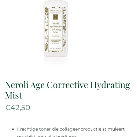
Over ons
Reviews
Onze merken
Laat je inspireren
Neroli Age Corrective Hydrating
Contact
Mist
€
42,50
Krachtige toner die collageenproductie stimuleert
geschikt voor alle huidtypes.