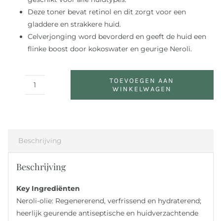
Deze toner bevat retinol en dit zorgt voor een
gladdere en strakkere huid.
Celverjonging word bevorderd en geeft de huid een
flinke boost door kokoswater en geurige Neroli.
TOEVOEGEN AAN
WINKELWAGEN
Neroli
Age
Corrective
Hydrating
Mist
Beschrijving
aantal
Beschrijving
Key Ingrediënten
Neroli-olie: Regenererend, verfrissend en hydraterend;
heerlijk geurende antiseptische en huidverzachtende