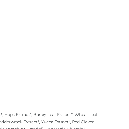
*, Hops Extract*, Barley Leaf Extract*, Wheat Leaf
 Bladderwrack Extract*, Yucca Extract*, Red Clover
d Vegetable Glycerin*], Vegetable Glycerin*,