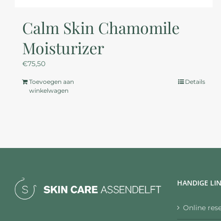
Calm Skin Chamomile
Moisturizer
€
75,50
Toevoegen aan
Details
winkelwagen
HANDIGE LI
Online res