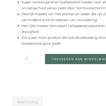
Super verstevigend en hydraterend masker voor al
onrustige huid veroorzaakt door hormoonschomm
Heerlijk masker vol met planten en zaden die rijk z
verminderd acne en tekenen van veroudering.
Het rijke masker stimuleert collageenproductie en 
stevigheid.
Dit is een mooi product die ook doorbloeding stim
fantastische glow geeft.
TOEVOEGEN AAN WINKELWA
Eight
Greens
Phyto
Masque
HOT
aantal
Beschrijving