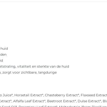
 huid
ïden
id
straling, vitaliteit en sterkte van de huid
, zorgt voor zichtbare, langdurige
uice*, Horsetail Extract*, Chasteberry Extract*, Flaxseed Extract
Extract*, Alfalfa Leaf Extract*, Beetroot Extract*, Dulse Extract*,
r Seed Oil*, Rosemary Leaf Extract*, Maltodextrin (from Rice)* an