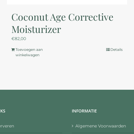
Coconut Age Corrective
Moisturizer
€
82,00
Toevoegen aan
Details
winkelwagen
NKS
INFORMATIE
erveren
Algemene Voorwaarden