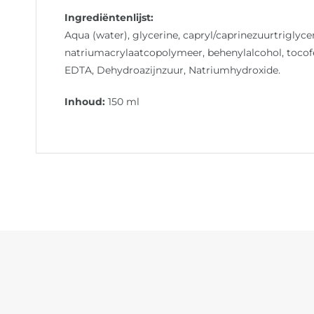
Ingrediëntenlijst:
Aqua (water), glycerine, capryl/caprinezuurtriglycer
natriumacrylaatcopolymeer, behenylalcohol, tocofer
EDTA, Dehydroazijnzuur, Natriumhydroxide.
Inhoud:
150 ml