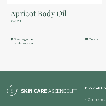
Apricot Body Oil
€
40,50
Toevoegen aan
Details
winkelwagen
HANDIGE LI
Online res