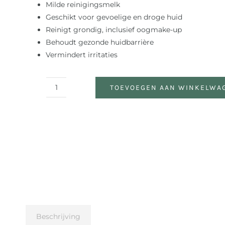
Milde reinigingsmelk
Geschikt voor gevoelige en droge huid
Reinigt grondig, inclusief oogmake-up
Behoudt gezonde huidbarrière
Vermindert irritaties
TOEVOEGEN AAN WINKELWA
Cleansing
Milk
aantal
Beschrijving