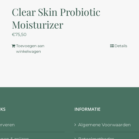
Clear Skin Probiotic
Moisturizer
€
75,50
Toevoegen aan
Details
winkelwagen
NKS
INFORMATIE
erveren
Algemene Voorwaarden