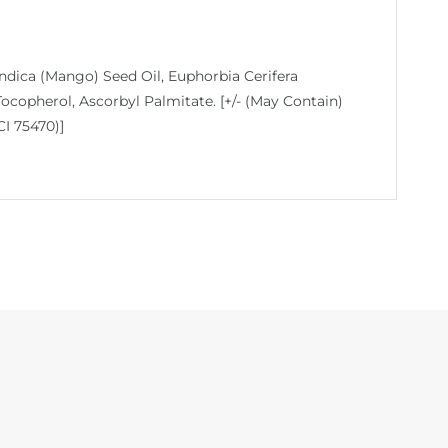
ndica (Mango) Seed Oil, Euphorbia Cerifera
Tocopherol, Ascorbyl Palmitate. [+/- (May Contain)
CI 75470)]