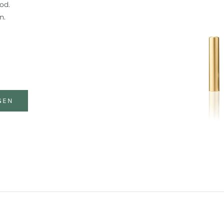
od.
n.
GEN