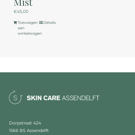
Mist
€
45,00
Toevoegen
Details
aan
winkelwagen
Dorpstraat 424
1566 BS Assendelft