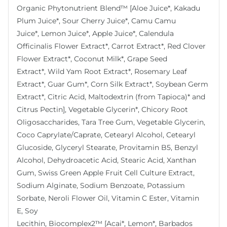
Organic Phytonutrient Blend™ [Aloe Juice*, Kakadu
Plum Juice*, Sour Cherry Juice*, Camu Camu
Juice*, Lemon Juice*, Apple Juice*, Calendula
Officinalis Flower Extract*, Carrot Extract*, Red Clover
Flower Extract*, Coconut Milk*, Grape Seed
Extract*, Wild Yam Root Extract*, Rosemary Leaf
Extract*, Guar Gum*, Corn Silk Extract*, Soybean Germ
Extract*, Citric Acid, Maltodextrin (from Tapioca)* and
Citrus Pectin], Vegetable Glycerin*, Chicory Root
Oligosaccharides, Tara Tree Gum, Vegetable Glycerin,
Coco Caprylate/Caprate, Cetearyl Alcohol, Cetearyl
Glucoside, Glyceryl Stearate, Provitamin B5, Benzyl
Alcohol, Dehydroacetic Acid, Stearic Acid, Xanthan
Gum, Swiss Green Apple Fruit Cell Culture Extract,
Sodium Alginate, Sodium Benzoate, Potassium
Sorbate, Neroli Flower Oil, Vitamin C Ester, Vitamin
E, Soy
Lecithin, Biocomplex2™ [Acai*, Lemon*, Barbados