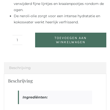
verwijderd fijne lijntjes en kraaienpootjes rondom de
ogen.
De neroli-olie zorgt voor een intense hydratatie en
kokoswater werkt heerlijk verfrissend.
TOEVOEGEN AAN
WINKELWAGEN
Neroli
Age
Corrective
Eye
Serum
Beschrijving
aantal
Beschrijving
Ingrediënten: