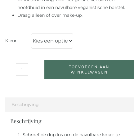
hoofdhuid in een navulbare veganistische borstel.
Draag alleen of over make-up.
Kleur
TOEVOEGEN AAN
WINKELWAGEN
Powder-
Me
SPF
30
Dry
Beschrijving
Sunscreen
Brush
Beschrijving
aantal
Schroef de dop los om de navulbare koker te