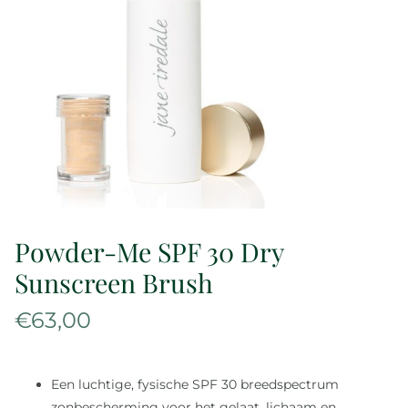
Over ons
Reviews
Onze merken
Laat je inspireren
Powder-Me SPF 30 Dry
Contact
Sunscreen Brush
€
63,00
Een luchtige, fysische SPF 30 breedspectrum
zonbescherming voor het gelaat, lichaam en