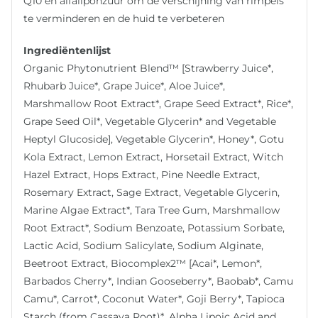
Q10 en alfaliponzuur om de verschijning van rimpels
te verminderen en de huid te verbeteren
Ingrediëntenlijst
Organic Phytonutrient Blend™ [Strawberry Juice*,
Rhubarb Juice*, Grape Juice*, Aloe Juice*,
Marshmallow Root Extract*, Grape Seed Extract*, Rice*,
Grape Seed Oil*, Vegetable Glycerin* and Vegetable
Heptyl Glucoside], Vegetable Glycerin*, Honey*, Gotu
Kola Extract, Lemon Extract, Horsetail Extract, Witch
Hazel Extract, Hops Extract, Pine Needle Extract,
Rosemary Extract, Sage Extract, Vegetable Glycerin,
Marine Algae Extract*, Tara Tree Gum, Marshmallow
Root Extract*, Sodium Benzoate, Potassium Sorbate,
Lactic Acid, Sodium Salicylate, Sodium Alginate,
Beetroot Extract, Biocomplex2™ [Acai*, Lemon*,
Barbados Cherry*, Indian Gooseberry*, Baobab*, Camu
Camu*, Carrot*, Coconut Water*, Goji Berry*, Tapioca
Starch (from Cassava Root)*, Alpha Lipoic Acid and