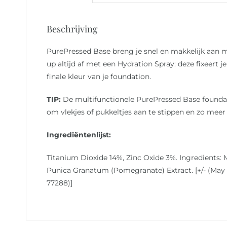
aantal
Beschrijving
PurePressed Base breng je snel en makkelijk aan 
up altijd af met een Hydration Spray: deze fixeert
finale kleur van je foundation.
TIP:
De multifunctionele PurePressed Base foundati
om vlekjes of pukkeltjes aan te stippen en zo meer
Ingrediëntenlijst:
Titanium Dioxide 14%, Zinc Oxide 3%. Ingredients: M
Punica Granatum (Pomegranate) Extract. [+/- (May C
77288)]