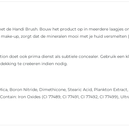
met de Handi Brush. Bouw het product op in meerdere laagjes o
 je make-up, zorgt dat de mineralen mooi met je huid versmelten 
on doet ook prima dienst als subtiele concealer. Gebruik een kl
 dekking te creëeren indien nodig.
ica, Boron Nitride, Dimethicone, Stearic Acid, Plankton Extract, 
ontain: Iron Oxides (CI 77489, CI 77491, CI 77492, CI 77499), U