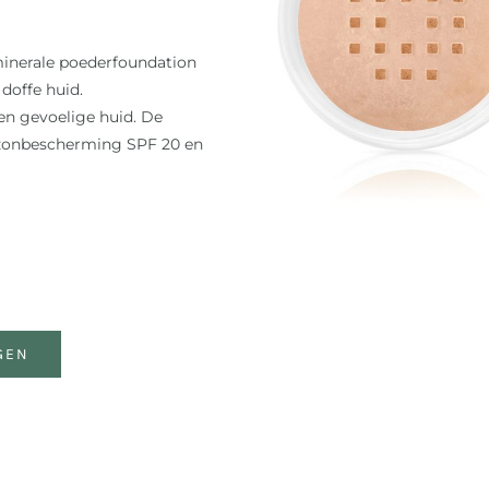
minerale poederfoundation
doffe huid.
en gevoelige huid. De
e zonbescherming SPF 20 en
GEN