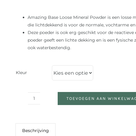
Amazing Base Loose Mineral Powder is een losse 
die lichtdekkend is voor de normale, vochtarme en 
Deze poeder is ook erg geschikt voor de reactieve 
poeder geeft een lichte dekking en is een fysisch
ook waterbestendig.
Kleur
TOEVOEGEN AAN WINKELWA
Amazing
Base
Loose
Mineral
Beschrijving
Powder