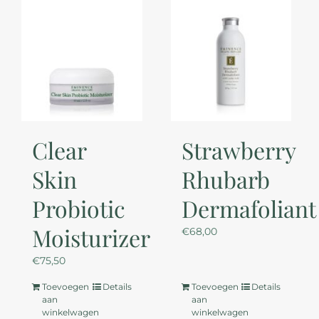
Clear
Strawberry
Skin
Rhubarb
Probiotic
Dermafoliant
Moisturizer
€
68,00
€
75,50
Toevoegen
Details
Toevoegen
Details
aan
aan
winkelwagen
winkelwagen