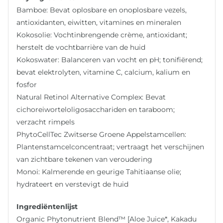
Bamboe: Bevat oplosbare en onoplosbare vezels,
antioxidanten, eiwitten, vitamines en mineralen
Kokosolie: Vochtinbrengende crème, antioxidant;
herstelt de vochtbarrière van de huid
Kokoswater: Balanceren van vocht en pH; tonifiërend;
bevat elektrolyten, vitamine C, calcium, kalium en
fosfor
Natural Retinol Alternative Complex: Bevat
cichoreiworteloligosacchariden en taraboom;
verzacht rimpels
PhytoCellTec Zwitserse Groene Appelstamcellen:
Plantenstamcelconcentraat; vertraagt het verschijnen
van zichtbare tekenen van veroudering
Monoi: Kalmerende en geurige Tahitiaanse olie;
hydrateert en verstevigt de huid
Ingrediëntenlijst
Organic Phytonutrient Blend™ [Aloe Juice*, Kakadu