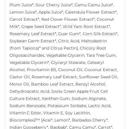
Plum Juice*, Sour Cherry Juice*, Camu Camu Juice*,
Lemon Juice*, Apple Juice*, Calendula Flower Extract*,
Carrot Extract*, Red Clover Flower Extract*, Coconut
Milk*, Grape Seed Extract*, Wild Yam Root Extract*,
Rosemary Leaf Extract*, Guar Gum*, Corn Silk Extract*,
Soybean Germ Extract*, Citric Acid, Maltodextrin
(from Tapioca)* and Citrus Pectin], Chicory Root
Oligosaccharides, Vegetable Glycerin, Tara Tree Gum,
Vegetable Glycerin*, Glyceryl Stearate, Cetearyl
Alcohol, Provitamin B5, Coconut Oil, Coconut Extract,
Castor Oil, Rosemary Leaf Extract, Sunflower Seed Oil,
Monoi Oil, Bamboo Leaf Extract, Benzyl Alcohol,
Dehydroacetic Acid, Swiss Green Apple Fruit Cell
Culture Extract, Xanthan Gum, Sodium Alginate,
Sodium Benzoate, Potassium Sorbate, Lactic Acid,
Vitamin C Ester, Vitamin E, Soy Lecithin,
Biocomplex2™ [Acai*, Lemon*, Barbados Cherry*,
Indian Gooseberry*, Baobab*, Camu Camu*, Carrot*,