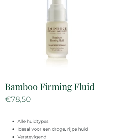
Over ons
Reviews
Onze merken
Laat je inspireren
Bamboo Firming Fluid
Contact
€
78,50
Alle huidtypes
Ideaal voor een droge, rijpe huid
Verstevigend