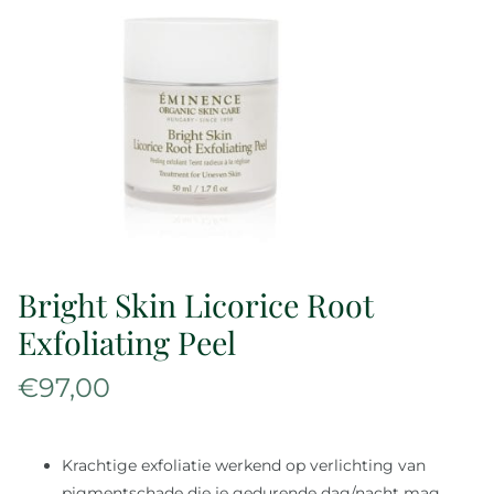
Over ons
Reviews
Onze merken
Laat je inspireren
Bright Skin Licorice Root
Contact
Exfoliating Peel
€
97,00
Krachtige exfoliatie werkend op verlichting van
pigmentschade die je gedurende dag/nacht mag