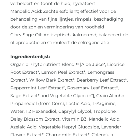
verheldert en toont de huid; hydrateert
Mandelic Acid: Zachte exfoliant; effectief voor de
behandeling van fijne lijntjes, rimpels, beschadiging
door de zon en vermindering van roodheid
Clary Sage Oil: Antiseptisch, kalmerend; balanceert de
olieproductie en stimuleert de celregeneratie
Ingrediëntenlijst:
Organic Phytonutrient Blend™ [Aloe Juice*, Licorice
Root Extract*, Lemon Peel Extract*, Lemongrass
Extract*, Willow Bark Extract*, Bearberry Leaf Extract*,
Peppermint Leaf Extract*, Rosemary Leaf Extract*,
Sage Extract* and Vegetable Glycerin*], Grain Alcohol,
Propanediol (from Corn), Lactic Acid, L-Arginine,
Water, 1,2 Hexanediol, Caprylyl Glycol, Tropolone,
Daisy Blossom Extract, Vitamin B3, Mandelic Acid,
Azelaic Acid, Vegetable Heptyl Glucoside, Lavender
Flower Extract*, Chamomile Extract*, Calendula