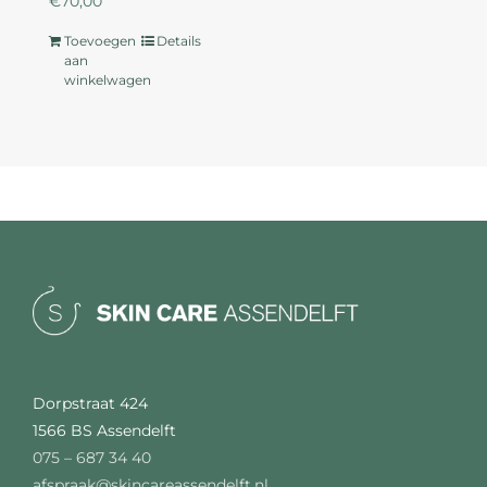
€
70,00
Toevoegen
Details
aan
winkelwagen
Dorpstraat 424
1566 BS Assendelft
075 – 687 34 40
afspraak@skincareassendelft.nl