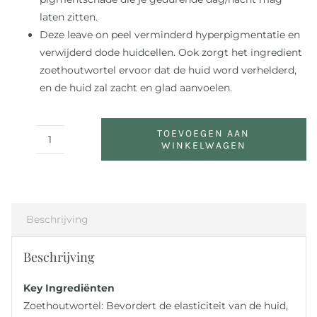
laten zitten.
Deze leave on peel verminderd hyperpigmentatie en
verwijderd dode huidcellen. Ook zorgt het ingredient
zoethoutwortel ervoor dat de huid word verhelderd,
en de huid zal zacht en glad aanvoelen.
TOEVOEGEN AAN
WINKELWAGEN
Bright
Skin
Licorice
Root
Exfoliating
Beschrijving
Peel
aantal
Beschrijving
Key Ingrediënten
Zoethoutwortel: Bevordert de elasticiteit van de huid,