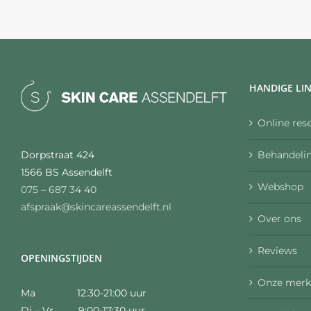
HANDIGE LI
Online res
Behandelin
Dorpstraat 424
1566 BS Assendelft
Webshop
075 – 687 34 40
afspraak@skincareassendelft.nl
Over ons
Reviews
OPENINGSTIJDEN
Onze merk
Ma 12:30-21:00 uur
Di – Vr 9:00-17:30 uur