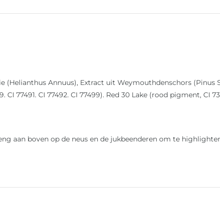
ie (Helianthus Annuus), Extract uit Weymouthdenschors (Pinus S
489. CI 77491. CI 77492. CI 77499). Red 30 Lake (rood pigment, CI 
breng aan boven op de neus en de jukbeenderen om te highlighte