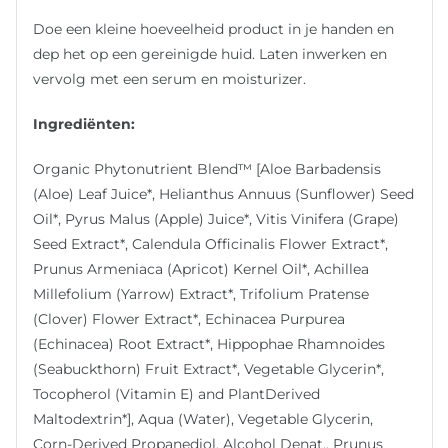
Doe een kleine hoeveelheid product in je handen en
dep het op een gereinigde huid. Laten inwerken en
vervolg met een serum en moisturizer.
Ingrediënten:
Organic Phytonutrient Blend™ [Aloe Barbadensis
(Aloe) Leaf Juice*, Helianthus Annuus (Sunflower) Seed
Oil*, Pyrus Malus (Apple) Juice*, Vitis Vinifera (Grape)
Seed Extract*, Calendula Officinalis Flower Extract*,
Prunus Armeniaca (Apricot) Kernel Oil*, Achillea
Millefolium (Yarrow) Extract*, Trifolium Pratense
(Clover) Flower Extract*, Echinacea Purpurea
(Echinacea) Root Extract*, Hippophae Rhamnoides
(Seabuckthorn) Fruit Extract*, Vegetable Glycerin*,
Tocopherol (Vitamin E) and PlantDerived
Maltodextrin*], Aqua (Water), Vegetable Glycerin,
Corn-Derived Propanediol, Alcohol Denat., Prunus