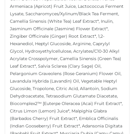
Armeniaca (Apricot) Fruit Juice, Lactococcus Ferment
Lysate, Saccharomyces/Xylinum/Black Tea Ferment,
Camellia Sinensis (White Tea) Leaf Extract*, Inulin,
Jasminum Officinale (Jasmine) Flower Extract*,
Zingiber Officinale (Ginger) Root Extract*, 1,2-
Hexanediol, Heptyl Glucoside, Arginine, Caprylyl
Glycol, Hydroxyethylcellulose, Acrylates/C10-30 Alkyl
Acrylate Crosspolymer, Camellia Sinensis (Green Tea)
Leaf Extract*, Salvia Sclarea (Clary Sage) Oil,
Pelargonium Graveolens (Rose Geranium) Flower Oil,
Lavandula Hybrida (Lavandin) Oil, Vegetable Heptyl
Glucoside, Tropolone, Citric Acid, Allantoin, Sodium
Dehydroacetate, Tetrasodium Glutamate Diacetate,
Biocomplex2™ [Euterpe Oleracea (Acai) Fruit Extract*,
Citrus Limon (Lemon) Juice*, Malpighia Glabra
(Barbados Cherry) Fruit Extract*, Emblica Officinalis
(Indian Gooseberry) Fruit Extract*, Adansonia Digitata
(Baobab) Fruit Extract*, Myrciaria Dubia (Camu Camu)