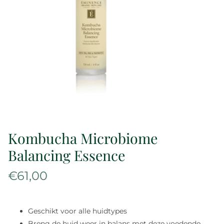
Over ons
Reviews
Onze merken
Laat je inspireren
Kombucha Microbiome
Contact
Balancing Essence
€
61,00
Geschikt voor alle huidtypes
Breng de huid weer in balans met deze voedende