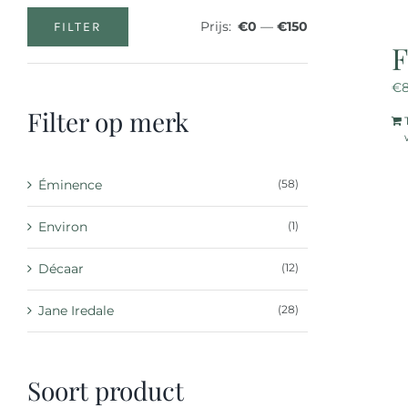
Prijs:
€0
—
€150
FILTER
Min.
Max.
F
prijs
prijs
€
Filter op merk
Éminence
(58)
Environ
(1)
Décaar
(12)
Jane Iredale
(28)
Soort product