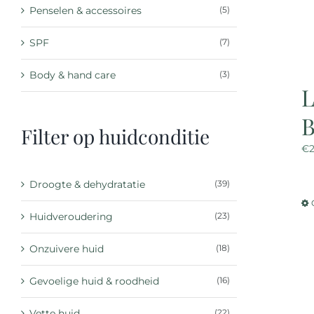
Penselen & accessoires
(5)
SPF
(7)
Body & hand care
(3)
L
Filter op huidconditie
€
Droogte & dehydratatie
(39)
Huidveroudering
(23)
Onzuivere huid
(18)
Gevoelige huid & roodheid
(16)
Vette huid
(22)