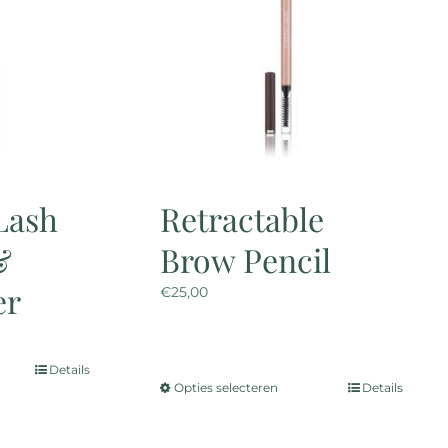
zen
en
uctpagina
Lash
Retractable
&
Brow Pencil
er
€
25,00
Details
Opties selecteren
Details
Dit
product
heeft