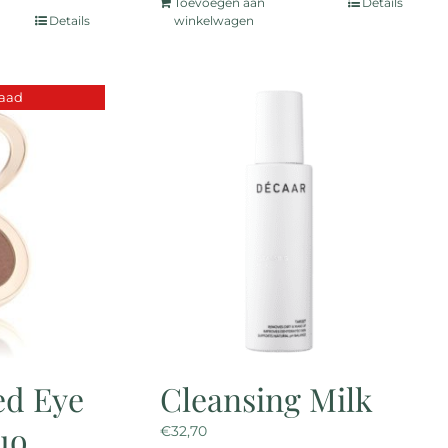
Toevoegen aan
Details
Details
winkelwagen
uct
t
raad
dere
ties.
e
zen
en
uctpagina
ed Eye
Cleansing Milk
uo
€
32,70