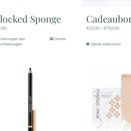
locked Sponge
Cadeaubo
Prijsk
8,00
€
10,00
-
€
150,00
€10,0
Toevoegen aan
Details
tot
winkelwagen
Opties selecteren
Dit
€150,
prod
heef
meer
varia
Deze
opti
kan
geko
word
op
de