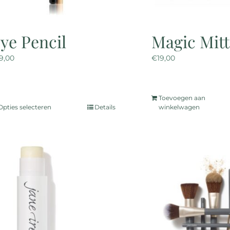
prod
ye Pencil
Magic Mitt
19,00
€
19,00
Toevoegen aan
Opties selecteren
Details
winkelwagen
Dit
product
heeft
meerdere
variaties.
Deze
optie
kan
gekozen
worden