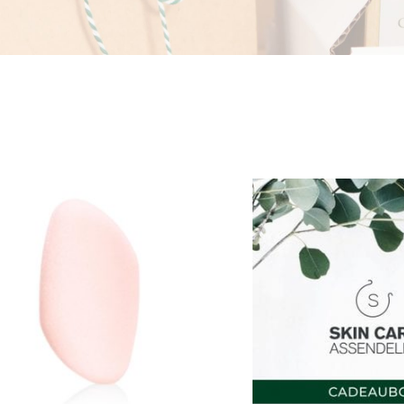
rteer op
Prijs
Toon
50 producten