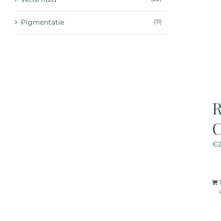
Pigmentatie
(11)
R
€