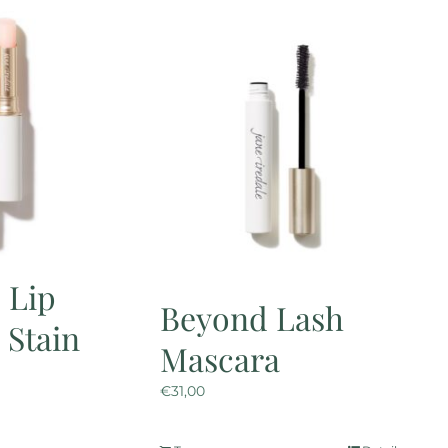
meerdere
variaties.
Deze
optie
kan
gekozen
worden
op
de
productpagina
d Lip
Beyond Lash
 Stain
Mascara
€
31,00