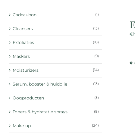
Cadeaubon
(1)
E
Cleansers
(13)
€
Exfoliaties
(10)
Maskers
(9)
Moisturizers
(14)
Serum, booster & huidolie
(13)
Oogproducten
(3)
Toners & hydratatie sprays
(8)
Make-up
(24)