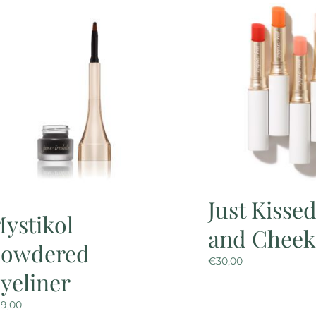
Just Kisse
ystikol
and Cheek
Powdered
€
30,00
yeliner
29,00