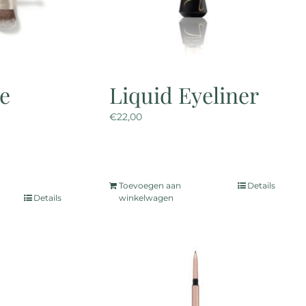
le
Liquid Eyeliner
€
22,00
asse:
Toevoegen aan
Details
Details
winkelwagen
uct
t
dere
ties.
e