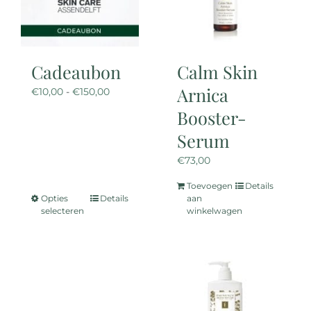
Cadeaubon
Calm Skin
Arnica
Prijsklasse:
€
10,00
-
€
150,00
€10,00
Booster-
tot
Serum
€150,00
€
73,00
Toevoegen
Details
Opties
Details
aan
Dit
selecteren
winkelwagen
product
heeft
meerdere
variaties.
Deze
optie