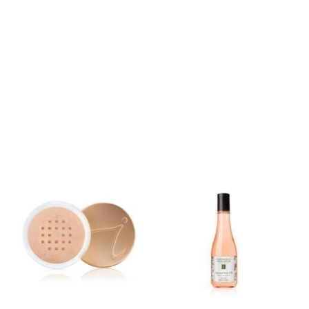
Sorteer op
Naam
Toon
50 producten