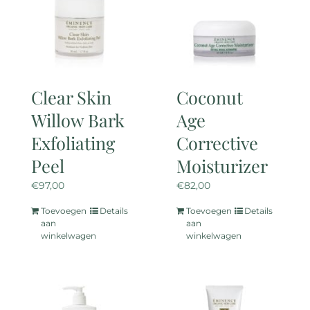
Clear Skin
Coconut
Willow Bark
Age
Exfoliating
Corrective
Peel
Moisturizer
€
97,00
€
82,00
Toevoegen
Details
Toevoegen
Details
aan
aan
winkelwagen
winkelwagen