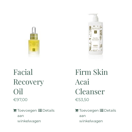
heeft
heeft
meerdere
meerdere
variaties.
variaties.
Deze
Deze
optie
optie
kan
kan
gekozen
gekozen
worden
worden
op
op
de
de
Facial
Firm Skin
productpagina
productpagina
Recovery
Acai
Oil
Cleanser
€
97,00
€
53,50
Toevoegen
Details
Toevoegen
Details
aan
aan
winkelwagen
winkelwagen