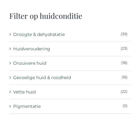
Filter op huidconditie
Droogte & dehydratatie
(39)
Huidveroudering
(23)
Onzuivere huid
(18)
Gevoelige huid & roodheid
(16)
Vette huid
(22)
Pigmentatie
(11)