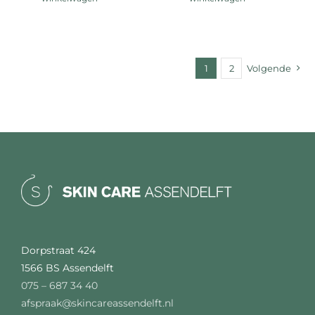
1
2
Volgende
Dorpstraat 424
1566 BS Assendelft
075 – 687 34 40
afspraak@skincareassendelft.nl