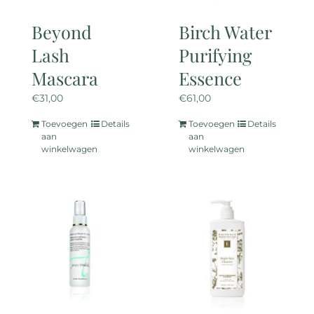
op
de
Beyond
Birch Water
productpagina
Lash
Purifying
Mascara
Essence
€
31,00
€
61,00
Toevoegen
Details
Toevoegen
Details
aan
aan
winkelwagen
winkelwagen