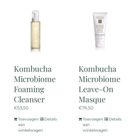
meerdere
variaties.
Deze
optie
kan
gekozen
worden
op
de
Kombucha
Kombucha
productpagina
Microbiome
Microbiome
Foaming
Leave-On
Cleanser
Masque
€
53,50
€
76,50
Toevoegen
Details
Toevoegen
Details
aan
aan
winkelwagen
winkelwagen