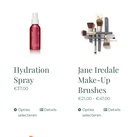
meerdere
variaties.
Deze
optie
kan
gekozen
worden
op
de
Hydration
Jane Iredale
productpagina
Spray
Make-Up
Brushes
€
37,00
Prijsklasse:
€
21,00
-
€
47,00
€21,00
Opties
Details
Opties
Details
Dit
Dit
tot
selecteren
selecteren
product
product
€47,00
heeft
heeft
meerdere
meerdere