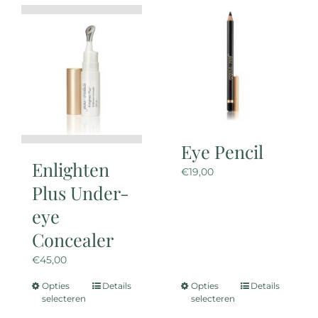
Eye Pencil
Enlighten
€
19,00
Plus Under-
eye
Concealer
€
45,00
Opties
Details
Opties
Details
Dit
Dit
selecteren
selecteren
product
product