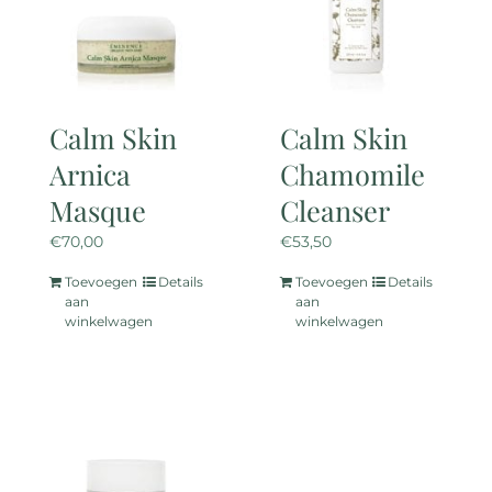
kan
gekozen
worden
op
de
Calm Skin
Calm Skin
productpagina
Arnica
Chamomile
Masque
Cleanser
€
70,00
€
53,50
Toevoegen
Details
Toevoegen
Details
aan
aan
winkelwagen
winkelwagen