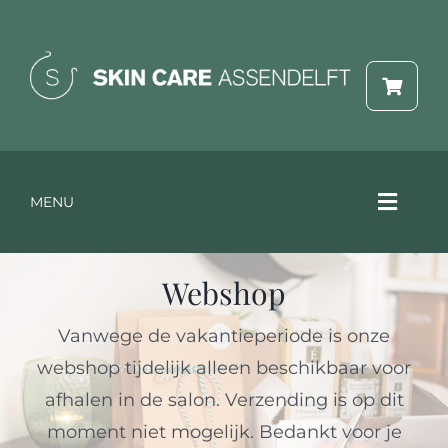
Ga
naar
inhoud
MENU
Toggle
Naviga
Webshop
Online reserveren
Vanwege de vakantieperiode is onze
Behandelingen & prijzen
webshop tijdelijk alleen beschikbaar voor
afhalen in de salon. Verzending is op dit
Webshop
moment niet mogelijk. Bedankt voor je