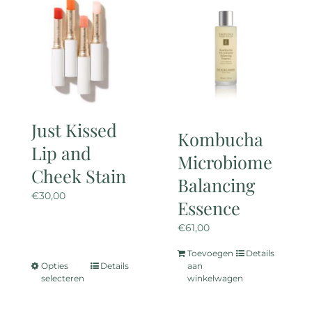
variaties.
variaties.
Deze
Deze
optie
optie
kan
kan
gekozen
gekozen
worden
worden
op
op
Just Kissed
de
de
Kombucha
Lip and
productpagina
productpagina
Microbiome
Cheek Stain
Balancing
€
30,00
Essence
€
61,00
Toevoegen
Details
Opties
Details
aan
Dit
selecteren
winkelwagen
product
heeft