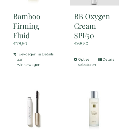
Bamboo
BB Oxygen
Firming
Cream
Fluid
SPF50
€
78,50
€
68,50
Toevoegen
Details
aan
Opties
Details
Dit
winkelwagen
selecteren
product
heeft
meerdere
variaties.
Deze
optie
kan
gekozen
worden