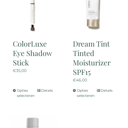
ColorLuxe
Dream Tint
Eye Shadow
Tinted
Stick
Moisturizer
SPF15
€
35,00
€
46,00
Opties
Details
Opties
Details
Dit
Dit
selecteren
selecteren
product
product
heeft
heeft
meerdere
meerdere
variaties.
variaties.
Deze
Deze