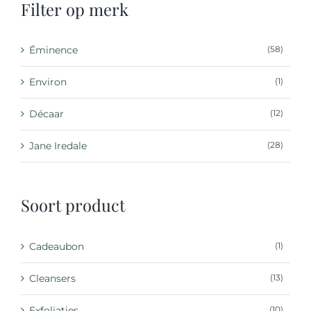
Filter op merk
Éminence
(58)
Environ
(1)
Décaar
(12)
Jane Iredale
(28)
Soort product
Cadeaubon
(1)
Cleansers
(13)
Exfoliaties
(10)