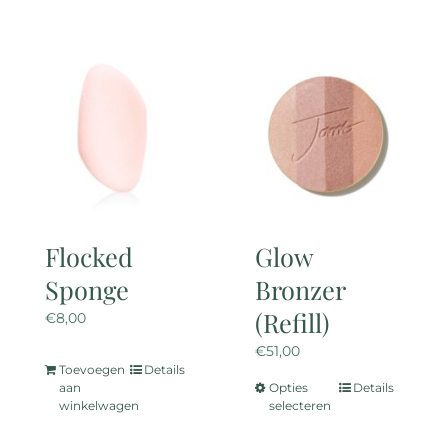
Flocked
Glow
Sponge
Bronzer
(Refill)
€
8,00
€
51,00
Toevoegen
Details
aan
Opties
Details
Dit
winkelwagen
selecteren
product
heeft