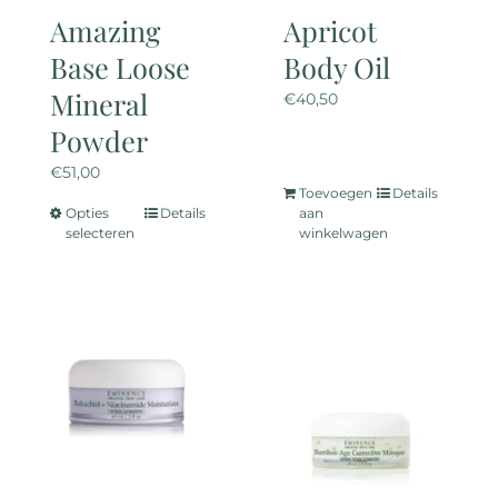
Amazing
Apricot
Base Loose
Body Oil
Mineral
€
40,50
Powder
€
51,00
Toevoegen
Details
Opties
Details
aan
Dit
selecteren
winkelwagen
product
heeft
meerdere
variaties.
Deze
optie
kan
gekozen
worden
op