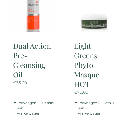
optie
optie
kan
kan
gekozen
gekozen
worden
worden
op
op
de
de
Dual Action
Eight
productpagina
productpagina
Pre-
Greens
Cleansing
Phyto
Oil
Masque
HOT
€
35,00
€
70,00
Toevoegen
Details
Toevoegen
Details
aan
aan
winkelwagen
winkelwagen